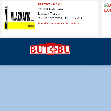
BRENDOTEKA
MEDIJI, MARKETING->Marketing i Internet
Marketing
Novi Sad BB
21000 Novi Sad ( Nema )
http://www.brendoteka.com