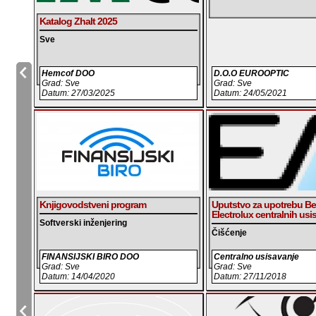
Katalog Zhalt 2025
Sve
Hemcof DOO
D.O.O EUROOPTIC
Grad: Sve
Grad: Sve
Datum: 27/03/2025
Datum: 24/05/2021
Knjigovodstveni program
Uputstvo za upotrebu B
Electrolux centralnih usi
Softverski inženjering
Čišćenje
FINANSIJSKI BIRO DOO
Centralno usisavanje
Grad: Sve
Grad: Sve
Datum: 14/04/2020
Datum: 27/11/2018