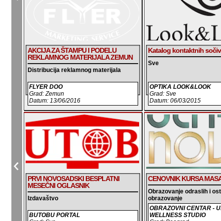
AKCIJA ZA ŠTAMPU I PODELU
Katalog kontaktnih soči
REKLAMNOG MATERIJALA ZEMUN
Sve
Distribucija reklamnog materijala
FLYER DOO
OPTIKA LOOK&LOOK
Grad: Zemun
Grad: Sve
Datum: 13/06/2016
Datum: 06/03/2015
PRVI NOVOSADSKI BESPLATNI
CENOVNIK KURSA MAS
MESEČNI OGLASNIK
Obrazovanje odraslih i os
Izdavaštvo
obrazovanje
OBRAZOVNI CENTAR - 
BUTOBU PORTAL
WELLNESS STUDIO