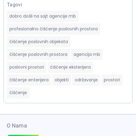
Tagovi
dobro došli na sajt agencije mb
profesionalno čišćenje poslovnih prostora
čišćenje poslovnih objekata
čišćenje poslovnih prostora
agencija mb
poslovni prostori
čišćenje eksterijera
čišćenje enterijera
objekti
održavanje
prostori
čišćenje
O Nama