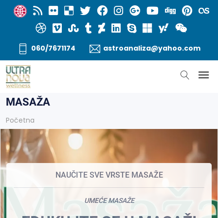
060/7671174
astroanaliza@yahoo.com
MASAŽA
Početna
NAUČITE SVE VRSTE MASAŽE
UMEĆE MASAŽE