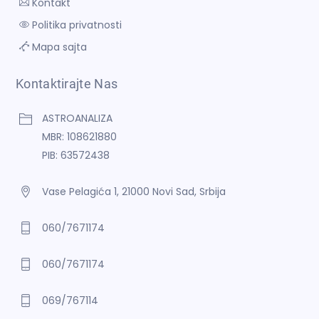
Kontakt
Politika privatnosti
KALDEJSKA ASTROLOGIJA
Mapa sajta
Kontaktirajte Nas
ASTROANALIZA
MBR: 108621880
PIB: 63572438
VEDSKA ASTROLOGIJA
Vase Pelagića 1, 21000 Novi Sad, Srbija
060/7671174
060/7671174
069/767114
PERSIJSKA ASTROLOGIJA