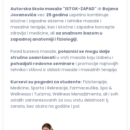
Autorska škola masaže "ISTOK-ZAPAD"
dr
Bojana
Jovanovića
vec
25 godina
uspešno kombinuje
istočne i zapadne sisteme i tehnike masaže i
masažne terapije, kao i istočne i zapadne koncepte
zdravlja i medicine, ali
sa snažnom
bazom u
zapadnoj anatomiji i fiziologiji.
Pored kurseva masaže,
polaznici se mogu dalje
stručno usavršavati
u vrsti masaže koju izaberu i
pohadjati redovne seminare
i promocije najnovijih
tehnika i stilova iz oblasti masaže i masažnih terapija.
Kursevi su pogodni za studente:
Fizioterapije,
Medicine, Sporta i Rekreacije, Farmaceutike, Spa &
Wellnessa i Turizma, Wellness Menadžmenta, ali i svih
ostalih zainteresovanih za ovu vrstu delatnosti tj.
zanata, bez obzira na godište i pol.