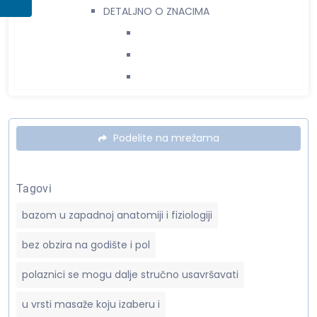
DETALJNO O ZNACIMA
DETALJNO O KUĆAMA
Podelite na mrežama
Tagovi
bazom u zapadnoj anatomiji i fiziologiji
DETALJNO O PLANETAMA
bez obzira na godište i pol
polaznici se mogu dalje stručno usavršavati
u vrsti masaže koju izaberu i