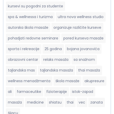
kursevi su pogodni za studente
DETALJNO O ASPEKTIMA
spa & wellnessa i turizma
ultra nova wellness studio
autorska škola masaže
organizuje različite kurseve
pohadjati redovne seminare
pored kurseva masaže
SINASTRIJA
sporta i rekreacije
25 godina
bojana jovanovića
PREDIKTIVNA ASTROLOGIJA
obrazovni centar
relaks masaža
sa snažnom
SOLARNI POVRATAK
tajlandska mas
tajlandska masaža
thai masaža
Astrološka Filozofija
wellness menadžmenta
škola masaže
akupresure
...
GRUPNI KURS ASTROLOGIJE
ali
farmaceutike
fizioterapije
istok-zapad
masaža
medicine
shiatsu
thai
vec
zanata
ISTORIJA ASTROLOGIJE I TAROTA
šijacu