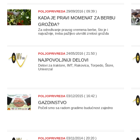
29/09/2016 ( 09:39 )
POLJOPRIVREDA
KADA JE PRAVI MOMENAT ZA BERBU
GROŽĐA?
Za određivanje pravog vremena berbe, što je i
najvažnije, treba pažljivo utvrditi zrelost grožđa
24/05/2016 ( 21:50 )
POLJOPRIVREDA
NAJPOVOLJNIJI DELOVI
Delovi za traktore, IMT, Rakovica, Torpedo, Štore,
Univerzal
03/12/2015 ( 16:42 )
POLJOPRIVREDA
GAZDINSTVO
Počeli smo sa radom gradimo budućnost zajedno
03/11/2014 ( 20:20 )
POLJOPRIVREDA