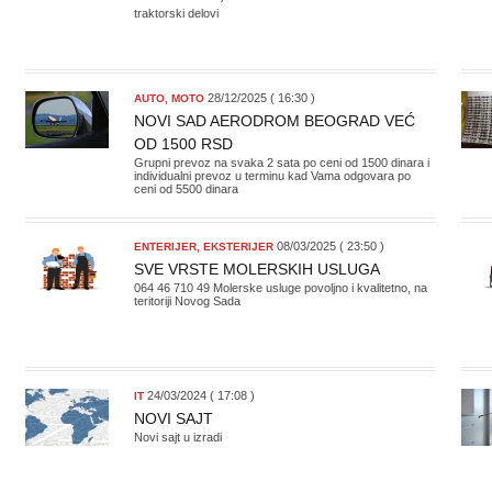
traktorski delovi
28/12/2025 ( 16:30 )
AUTO, MOTO
NOVI SAD AERODROM BEOGRAD VEĆ
OD 1500 RSD
Grupni prevoz na svaka 2 sata po ceni od 1500 dinara i
individualni prevoz u terminu kad Vama odgovara po
ceni od 5500 dinara
08/03/2025 ( 23:50 )
ENTERIJER, EKSTERIJER
SVE VRSTE MOLERSKIH USLUGA
064 46 710 49 Molerske usluge povoljno i kvalitetno, na
teritoriji Novog Sada
24/03/2024 ( 17:08 )
IT
NOVI SAJT
Novi sajt u izradi