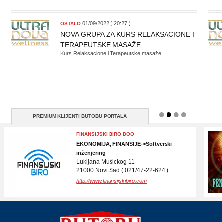
01/09/2022 ( 20:27 )
OSTALO
NOVA GRUPA ZA KURS RELAKSACIONE I
TERAPEUTSKE MASAŽE
Kurs Relaksacione i Terapeutske masaže
PREMIUM KLIJENTI BUTOBU PORTALA
PEPELJUGA CLEAN
OSTALO->Čišćenje
Novi Sad
21000 Novi Sad ( 064 336 3064 )
http://www.pepeljugaclean.com