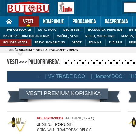
Vesti
Kompanije
Prodavnica
Rasprodaja
SVE KATEGORIJE
AUTO, MOTO
DEČIJI SVET
EKONOMIJA, FINANSIJE
ENTE
KANCELARIJSKA GALANTERIJA
MAŠINE, ALATI
MEDIJI, MARKETING
MUZIKA, 
POLJOPRIVREDA
PRAVO, KONSALTING
SPORT
TEHNIKA
TURIZAM
UDR
Tekuća stranica
»
Vesti
»
POLJOPRIVREDA
VESTI >>> POLJOPRIVREDA
| MV TRADE DOO |
| Hemcof DOO |
| HEMC
EMIUM KLIJENTI
VESTI PREMIUM KORISNIKA
26/10/2020 ( 17:43 )
POLJOPRIVREDA
JESENJI POPUST!
ORIGINALNI TRAKTORSKI DELOVI