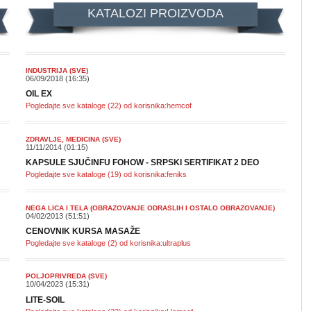
KATALOZI PROIZVODA
INDUSTRIJA (SVE)
06/09/2018 (16:35)
OIL EX
Pogledajte sve kataloge (22) od korisnika:hemcof
ZDRAVLJE, MEDICINA (SVE)
11/11/2014 (01:15)
KAPSULE SJUČINFU FOHOW - SRPSKI SERTIFIKAT 2 DEO
Pogledajte sve kataloge (19) od korisnika:feniks
NEGA LICA I TELA (OBRAZOVANJE ODRASLIH I OSTALO OBRAZOVANJE)
04/02/2013 (51:51)
CENOVNIK KURSA MASAŽE
Pogledajte sve kataloge (2) od korisnika:ultraplus
POLJOPRIVREDA (SVE)
10/04/2023 (15:31)
LITE-SOIL