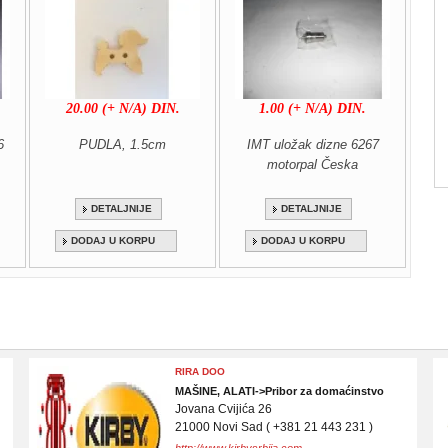
20.00 (+ N/A) DIN.
1.00 (+ N/A) DIN.
6
PUDLA, 1.5cm
IMT uložak dizne 6267
motorpal Česka
DETALJNIJE
DETALJNIJE
DODAJ U KORPU
DODAJ U KORPU
ORDOMO - APLIKACIJA ZA ZAKAZIVANJE
IT->Informacioni sistemi
Lukijana Mušickog 11
21000 Novi Sad ( N/A )