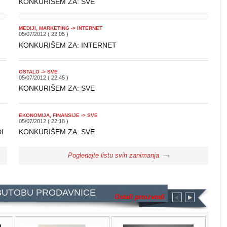
KONKURIŠEM ZA: SVE
MEDIJI, MARKETING -> INTERNET
05/07/2012 ( 22:05 )
KONKURIŠEM ZA: INTERNET
OSTALO -> SVE
05/07/2012 ( 22:45 )
KONKURIŠEM ZA: SVE
EKONOMIJA, FINANSIJE -> SVE
05/07/2012 ( 22:18 )
I
KONKURIŠEM ZA: SVE
Pogledajte listu svih zanimanja
 BUTOBU PRODAVNICE
Ostali proizvodi