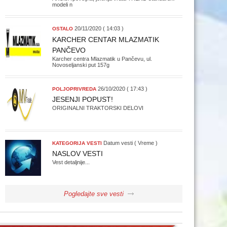
modeli n
20/11/2020 ( 14:03 )
OSTALO
KARCHER CENTAR MLAZMATIK
PANČEVO
Karcher centra Mlazmatik u Pančevu, ul.
Novoseljanski put 157g
26/10/2020 ( 17:43 )
POLJOPRIVREDA
JESENJI POPUST!
ORIGINALNI TRAKTORSKI DELOVI
Datum vesti ( Vreme )
KATEGORIJA VESTI
NASLOV VESTI
Vest detaljnije...
Pogledajte sve vesti