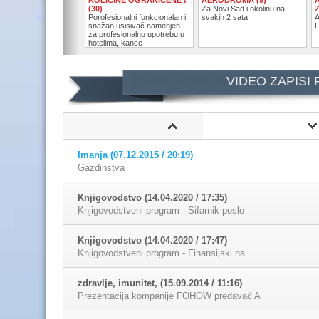
(30)
Za Novi Sad i okolinu na
Porofesionalni funkcionalan i
svakih 2 sata
A
snažan usisivač namenjen
F
za profesionalnu upotrebu u
hotelima, kance
VIDEO ZAPISI
Imanja (07.12.2015 / 20:19)
Gazdinstva
Knjigovodstvo (14.04.2020 / 17:35)
Knjigovodstveni program - Sifarnik poslo
Knjigovodstvo (14.04.2020 / 17:47)
Knjigovodstveni program - Finansijski na
zdravlje, imunitet, (15.09.2014 / 11:16)
Prezentacija kompanije FOHOW predavač A