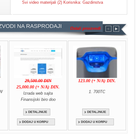
Svi video materijali (2) Korisnika: Gazdinstva
S
S
S
S
S
S
S
S
S
S
S
ZVODI NA RASPRODAJI
Ostali proizvodi
29,500.00 DIN
123.00 (+ N/A) DIN.
25,000.00 (+ N/A) DIN.
11
OW
1. 700TC
Izrada web sajta
Finansijski biro doo
DETALJNIJE
DETALJNIJE
DODAJ U KORPU
DODAJ U KORPU