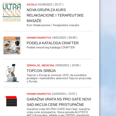
01/09/2022 ( 20:27 )
OSTALO
NOVA GRUPA ZA KURS
RELAKSACIONE I TERAPEUTSKE
MASAŽE
Kurs Relaksacione i Terapeutske masaže
19/01/2022 ( 09:08 )
GRAĐEVINARSTVO
PODELA KATALOGA CRAFTER
Podela mesečnog kataloga CRAFTER
24/05/2021 ( 19:08 )
ZDRAVLJE, MEDICINA
TOPCON SRBIJA
Topcon u Evropi je osnovan 1970. da koordinira
prodajne i marketinške aktivnosti Topcon proizvoda
u Evropi.
11/04/2021 ( 13:57 )
GRAĐEVINARSTVO
GARAŽNA VRATA NS PRO GATE NOVI
SAD AKCIJA CENE PRISTUPAČNE
Garažna vrata NS PRO GATE Novi Sad, Garažna
vrata cene pristupačne, Nova ponuda ALUTECH
AKCIJA povoljna, jeftinija vrata TREND standardni