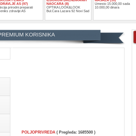
ZDRAVLJE AS (97)
NAOCARA (8)
Umesto 15.000,00 sada
kcija prirodni preparati
OPTIKA LOOK&LOOK
10.000,00 dinara
eniks zdravlje AS
Bul.Cara Lazara 92 Novi Sad
 PREMIUM KORISNIKA
POLJOPRIVREDA
( Pregleda: 1685500 )
I