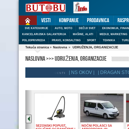
Vesti
Kompanije
Prodavnica
Raspr
SVE KATEGORIJE
AUTO, MOTO
DEČIJI SVET
EKONOMIJA, FINAN
KANCELARIJSKA GALANTERIJA
MAŠINE, ALATI
MEDIJI, MARKETING
POLJOPRIVREDA
PRAVO, KONSALTING
SPORT
TEHNIKA
TUR
Tekuća stranica
»
Naslovna
»
UDRUŽENJA, ORGANIZACIJE
NASLOVNA >>> UDRUŽENJA, ORGANIZACIJE
| NS OKOV |
| DRAGAN STOJAN
BUTOBU PREMIUM KLIJENTI
SEZONSKI POPUST,
NOĆNI POLASCI SA
KOLIČINE OGRANIČENE !
AERODROMA (9)