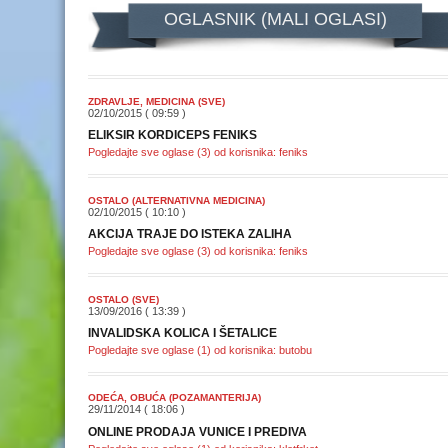
OGLASNIK (MALI OGLASI)
ZDRAVLJE, MEDICINA (SVE)
02/10/2015 ( 09:59 )
ELIKSIR KORDICEPS FENIKS
Pogledajte sve oglase (3) od korisnika: feniks
OSTALO (ALTERNATIVNA MEDICINA)
02/10/2015 ( 10:10 )
AKCIJA TRAJE DO ISTEKA ZALIHA
Pogledajte sve oglase (3) od korisnika: feniks
OSTALO (SVE)
13/09/2016 ( 13:39 )
INVALIDSKA KOLICA I ŠETALICE
Pogledajte sve oglase (1) od korisnika: butobu
ODEĆA, OBUĆA (POZAMANTERIJA)
29/11/2014 ( 18:06 )
ONLINE PRODAJA VUNICE I PREDIVA