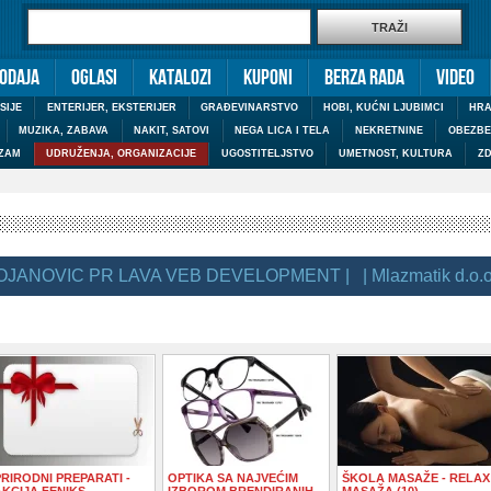
odaja
Oglasi
Katalozi
Kuponi
Berza rada
Video
SIJE
ENTERIJER, EKSTERIJER
GRAĐEVINARSTVO
HOBI, KUĆNI LJUBIMCI
HRA
MUZIKA, ZABAVA
NAKIT, SATOVI
NEGA LICA I TELA
NEKRETNINE
OBEZBE
IZAM
UDRUŽENJA, ORGANIZACIJE
UGOSTITELJSTVO
UMETNOST, KULTURA
ZD
OVIC PR LAVA VEB DEVELOPMENT |
| Mlazmatik d.o.o. |
|
PRIRODNI PREPARATI -
OPTIKA SA NAJVEĆIM
ŠKOLA MASAŽE - RELAX
AKCIJA FENIKS
IZBOROM BRENDIRANIH
MASAŽA (10)