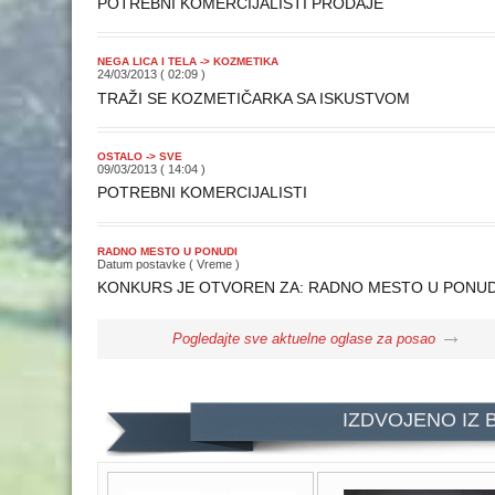
POTREBNI KOMERCIJALISTI PRODAJE
NEGA LICA I TELA -> KOZMETIKA
24/03/2013 ( 02:09 )
TRAŽI SE KOZMETIČARKA SA ISKUSTVOM
OSTALO -> SVE
09/03/2013 ( 14:04 )
POTREBNI KOMERCIJALISTI
RADNO MESTO U PONUDI
Datum postavke ( Vreme )
KONKURS JE OTVOREN ZA: RADNO MESTO U PONUD
Pogledajte sve aktuelne oglase za posao
IZDVOJENO IZ