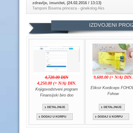
zdravlje, imunitet, (24.02.2016 / 13:13)
Tamponi Biserna princeza - ginekolog Aks
Knjigovodstvo (14.04.2020 / 17:43)
IZDVOJENI PROI
Knjigovodstveni program - Nabavka reprom
INFORMACIONE TEHNOLO (10.09.2013 / 10:18)
| BUTOBU BIZNIS PORTAL |
Garažna vrata Alute (28.06.2022 / 21:46)
Garažna vrata bela boja sa bočnim opr
Garažna vrata Alute (09.02.2021 / 16:30)
4,720.00 DIN
9,600.00 (+ N/A) DIN.
Garažna vrata Alutech - NSPROGATE
4,250.00 (+ N/A) DIN.
Eliksir Kordiceps FOH
Knjigovodstveni program
Motori za kapije (28.06.2022 / 21:42)
Fohow
Finansijski biro doo
Motor za krilne kapije, ugradnja kvalite
DETALJNIJE
DETALJNIJE
Zaštitne barijere, (28.06.2022 / 21:52)
MPM protekcija
DODAJ U KORPU
DODAJ U KORPU
Vegetarijanstvo (03.08.2016 / 12:44)
Vegetarijanstvo - Da li postoji rizik II