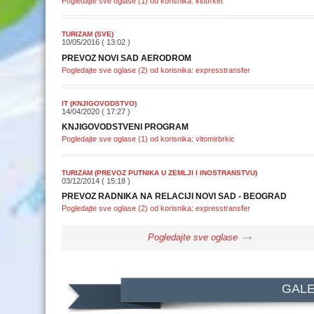
Pogledajte sve oglase (1) od korisnika: klotfrket
TURIZAM (SVE)
10/05/2016 ( 13:02 )
PREVOZ NOVI SAD AERODROM
Pogledajte sve oglase (2) od korisnika: expresstransfer
IT (KNJIGOVODSTVO)
14/04/2020 ( 17:27 )
KNJIGOVODSTVENI PROGRAM
Pogledajte sve oglase (1) od korisnika: vitomirbrkic
TURIZAM (PREVOZ PUTNIKA U ZEMLJI I INOSTRANSTVU)
03/12/2014 ( 15:18 )
PREVOZ RADNIKA NA RELACIJI NOVI SAD - BEOGRAD
Pogledajte sve oglase (2) od korisnika: expresstransfer
Pogledajte sve oglase
GALE