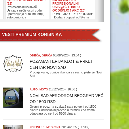
(29)
PROFESIONALNI
Vršimo najsigurniju p
Profesionalni usisivač.
USISIVAČ T 10/1 U
reklamnog materijala 
Usisava nečistoću i vodu i
GODIŠNJOJ AKC (20)
teritoriji Beograda
upotrebljiv je auto industriji,
POVOLJNO – KUPI ODMAH
auto perionica
! Dodatni popust od 5% na
model u akcijskoj ponudi
Karcher usisivač T 10/1.
VESTI PREMIUM KORISNIKA
03/08/2026 ( 13:54 )
ODEĆA, OBUĆA
POZAMANTERIJA KLOT & FRKET
CENTAR NOVI SAD
Prodaja vune, vunice i konca za ručno pletenje Novi
Sad
28/12/2025 ( 16:30 )
AUTO, MOTO
NOVI SAD AERODROM BEOGRAD VEĆ
OD 1500 RSD
Grupni prevoz na svaka 2 sata po ceni od 1500
dinara i individualni prevoz u terminu kad Vama
odgovara po ceni od 5500 dinara
EKONOMIJA, FINANSIJE
EKONOMIJA, FINANSIJE
OSTALO
ZDRAVLJE, MEDICINA
EKONOMIJA, FINANSIJE
T
GRAĐEVINARSTVO
GRAĐEVINARSTVO
GRAĐEVINARSTVO
INDUSTRIJA
ZDRAVLJE, MEDICINA
( Pregleda: 1764033 )
( Pregleda: 1766367 )
( Pregleda: 1130571 )
( Pregleda: 1079146 )
( Pregleda: 1245877 )
( Pregleda: 1080933 )
( Pregleda: 1765027 )
( Pregleda: 1600688 )
( Pregleda: 1301199 )
( Pregleda: 1333918 )
( Pregleda: 1305437 )
20/04/2025 ( 00:38 )
ZDRAVLJE, MEDICINA