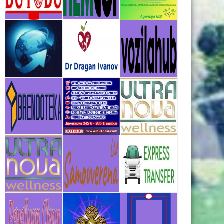
poslovnih i ličnih sadržaja,već sve dobijaju integrisano u
naš kontrolni panel.
Još jedna od veoma interesantnih novih opcija je i prikaz
ključnih reči po stranicama kroz Google+ analitiku.Na ovaj
način svaki korisnik je u mogućnosti da prati i poboljšava
svoje ključne reči koje su najvažnije za pozicioniranje na
pretraživačima (Search Engine Optimization).
U narednom periodu očekuju nas brojna iznenađenja i
nove opcije u okviru paketa usluga koje nudi naš portal
butobu.com. I dalje smo ubedljivo najkvalitetnije i
najpovoljnije rešenje za poslovanje na globalnom internet
tržištu.Proverite i uverite se i sami.
Za sve dodatne informacije kontaktirajte nas na
sales@butobu.com
Srdačan pozdrav,
BUTOBU TIM.
mailto:sales@butobu.com