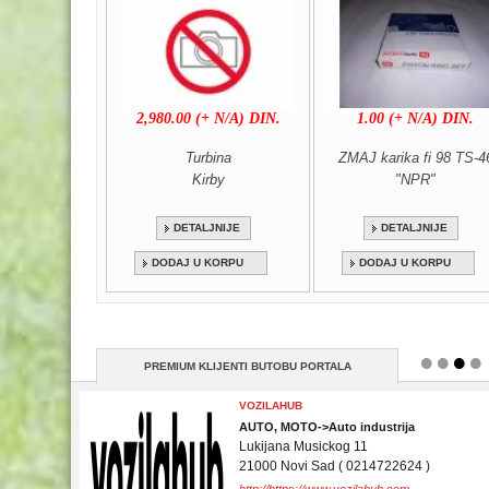
2,980.00 (+ N/A) DIN.
1.00 (+ N/A) DIN.
Turbina
ZMAJ karika fi 98 TS-4
Kirby
"NPR"
DETALJNIJE
DETALJNIJE
DODAJ U KORPU
DODAJ U KORPU
PREMIUM KLIJENTI BUTOBU PORTALA
PEPELJUGA CLEAN
OSTALO->Čišćenje
Novi Sad
21000 Novi Sad ( 064 336 3064 )