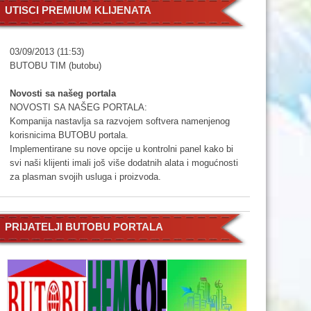
UTISCI PREMIUM KLIJENATA
03/09/2013 (11:53)
BUTOBU TIM (butobu)
Novosti sa našeg portala
NOVOSTI SA NAŠEG PORTALA:
Kompanija nastavlja sa razvojem softvera namenjenog
korisnicima BUTOBU portala.
Implementirane su nove opcije u kontrolni panel kako bi
svi naši klijenti imali još više dodatnih alata i mogućnosti
za plasman svojih usluga i proizvoda.
Prva novina je integracija xml. fajlova,što znači da od
sada svi naši korisnici imaju mogućnost da od svojih
internet sajtova i podsajtova naprave mini portale za
PRIJATELJI BUTOBU PORTALA
plasman željenih informacija putem RSS Feed-
a.Preuzmite RSS sa bilo kog sajta i postavite na vašu
stranicu i automatski dobijate sekciju vesti koja se
automatski ažurira.Takođe,ova opcija je interesantna i
svim agencijama za nekretnine jer na ovaj način neće
morati dodatno da plaćaju bilo kome drugom za ažuriranje