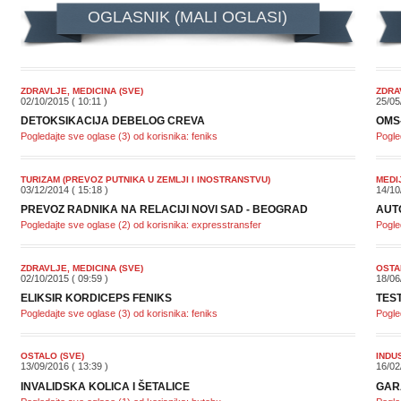
OGLASNIK (MALI OGLASI)
ZDRAVLJE, MEDICINA (SVE)
ZDRA
02/10/2015 ( 10:11 )
25/05
DETOKSIKACIJA DEBELOG CREVA
OMS
Pogledajte sve oglase (3) od korisnika: feniks
Pogle
TURIZAM (PREVOZ PUTNIKA U ZEMLJI I INOSTRANSTVU)
MEDI
03/12/2014 ( 15:18 )
14/10
PREVOZ RADNIKA NA RELACIJI NOVI SAD - BEOGRAD
AUT
Pogledajte sve oglase (2) od korisnika: expresstransfer
Pogle
ZDRAVLJE, MEDICINA (SVE)
OSTA
02/10/2015 ( 09:59 )
18/06
ELIKSIR KORDICEPS FENIKS
TES
Pogledajte sve oglase (3) od korisnika: feniks
Pogle
OSTALO (SVE)
INDU
13/09/2016 ( 13:39 )
16/02
INVALIDSKA KOLICA I ŠETALICE
GAR