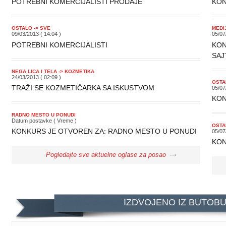
POTREBNI KOMERCIJALISTI PRODAJE
KON
OSTALO -> SVE
MEDI
09/03/2013 ( 14:04 )
05/07
POTREBNI KOMERCIJALISTI
KON
SAJ
NEGA LICA I TELA -> KOZMETIKA
24/03/2013 ( 02:09 )
OSTA
TRAŽI SE KOZMETIČARKA SA ISKUSTVOM
05/07
KON
RADNO MESTO U PONUDI
Datum postavke ( Vreme )
OSTA
KONKURS JE OTVOREN ZA: RADNO MESTO U PONUDI
05/07
KON
Pogledajte sve aktuelne oglase za posao
IZDVOJENO IZ BUTOB