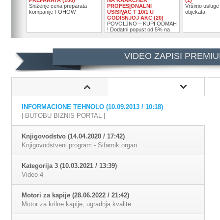
Sniženje cena preparata
PROFESIONALNI
Vršimo usluge
kompanije FOHOW
USISIVAČ T 10/1 U
objekata
GODIŠNJOJ AKC (20)
POVOLJNO – KUPI ODMAH
! Dodatni popust od 5% na
model u akcijskoj ponudi
Karcher usisivač T 10/1.
VIDEO ZAPISI PREMI
INFORMACIONE TEHNOLO (10.09.2013 / 10:18)
| BUTOBU BIZNIS PORTAL |
Knjigovodstvo (14.04.2020 / 17:42)
Knjigovodstveni program - Sifarnik organ
Kategorija 3 (10.03.2021 / 13:39)
Video 4
Motori za kapije (28.06.2022 / 21:42)
Motor za krilne kapije, ugradnja kvalite