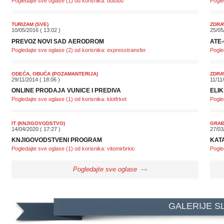
Pogledajte sve oglase (1) od korisnika: butobu
Pogle
TURIZAM (SVE)
ZDRA
10/05/2016 ( 13:02 )
25/05
PREVOZ NOVI SAD AERODROM
ATE-
Pogledajte sve oglase (2) od korisnika: expresstransfer
Pogle
ODEĆA, OBUĆA (POZAMANTERIJA)
ZDRA
29/11/2014 ( 18:06 )
11/11
ONLINE PRODAJA VUNICE I PREDIVA
ELIK
Pogledajte sve oglase (1) od korisnika: klotfrket
Pogle
IT (KNJIGOVODSTVO)
GRAĐ
14/04/2020 ( 17:27 )
27/03
KNJIGOVODSTVENI PROGRAM
KAT
Pogledajte sve oglase (1) od korisnika: vitomirbrkic
Pogle
Pogledajte sve oglase
GALERIJE S