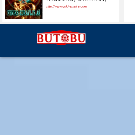
21000 Novi Sad ( +381 63 585 325 )
http://www.gold-empire.com