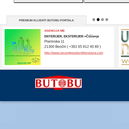
PREMIUM KLIJENTI BUTOBU PORTALA
MV TRADE DOO
POLJOPRIVREDA->poljoprivredne masine i
delovi za poljoprivredne masine
Branka Radičevića 7
21000 Novi Sad ( 021/459-222 )
http://www.traktorskidelovi.rs