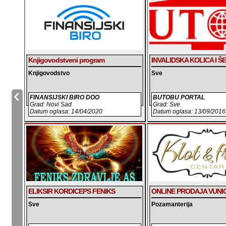
Knjigovodstveni program
INVALIDSKA KOLICA I Š
Knjigovodstvo
Sve
FINANSIJSKI BIRO DOO
BUTOBU PORTAL
Grad: Novi Sad
Grad: Sve
Datum oglasa: 14/04/2020
Datum oglasa: 13/09/2016
ELIKSIR KORDICEPS FENIKS
ONLINE PRODAJA VUNIC
Sve
Pozamanterija