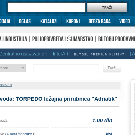
odaja
Oglasi
Katalozi
Kuponi
Berza rada
Video
A I INDUSTRIJA | POLJOPRIVREDA I ŠUMARSTVO | BUTOBU PRODAVN
tralno usisavanje |
| InterArt |
| Agen
BUTOBU PREMIUM KLIJENTI
rodavca
zvoda: TORPEDO ležajna prirubnica "Adriatik"
1.00 din
voda:
ve (
uslovi isporuke
):
N/A