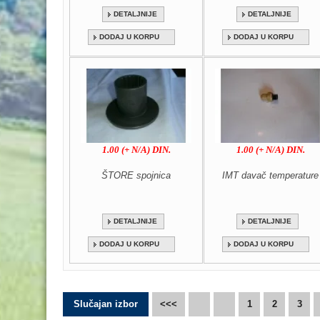
DETALJNIJE
DETALJNIJE
DODAJ U KORPU
DODAJ U KORPU
1.00 (+ N/A) DIN.
1.00 (+ N/A) DIN.
ŠTORE spojnica
IMT davač temperature
DETALJNIJE
DETALJNIJE
DODAJ U KORPU
DODAJ U KORPU
Slučajan izbor
<<<
1
2
3