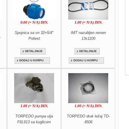
0.00 (+ N/A) DIN.
1.00 (+ N/A) DIN.
Spojnica sa vn 32×5/4″
IMT nazubljen remen
j
Poliext
13x1100
DETALJNIJE
DETALJNIJE
DODAJ U KORPU
DODAJ U KORPU
1.00 (+ N/A) DIN.
1.00 (+ N/A) DIN.
TORPEDO pumpa ulja
TORPEDO druk ležaj TD-
F6L913 sa kuglicom
4506