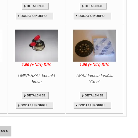
DETALJNIJE
DETALJNIJE
DODAJ U KORPU
DODAJ U KORPU
1.00 (+ N/A) DIN.
1.00 (+ N/A) DIN.
UNIVERZAL kontakt
ZMAJ lamela kvačila
brava
"Cron"
DETALJNIJE
DETALJNIJE
DODAJ U KORPU
DODAJ U KORPU
>>>