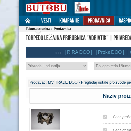
Vesti
Kompanije
Prodavnica
Raspr
Tekuća stranica
»
Prodavnica
TORPEDO LEŽAJNA PRIRUBNICA "ADRIATIK" | PRIVRED
| RIRA DOO |
| Proks DOO |
| Cen
BUTOBU PREMIUM KLIJENTI
Prodavac: MV TRADE DOO -
Pregledaj ostale proizvode p
Naziv proi
Cena proiz
Cena dosta