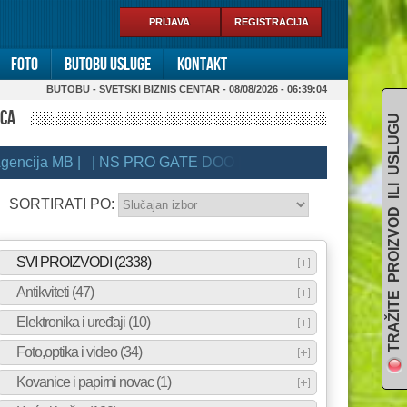
PRIJAVA
REGISTRACIJA
Foto
Butobu usluge
Kontakt
BUTOBU - SVETSKI BIZNIS CENTAR - 08/08/2026 - 06:39:04
ICA
TRAŽITE PROIZVOD ILI USLUGU
cija MB |
| NS PRO GATE DOO |
| Aviva |
| FINANSIJSKI B
SORTIRATI PO:
SVI PROIZVODI (2338)
Antikviteti (47)
Elektronika i uređaji (10)
Foto,optika i video (34)
Kovanice i papirni novac (1)