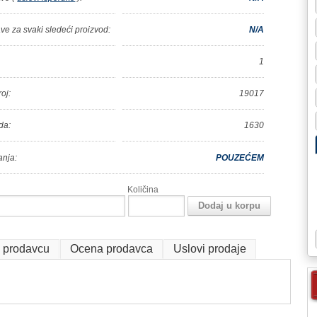
e za svaki sledeći proizvod:
N/A
1
roj:
19017
da:
1630
anja:
POUZEĆEM
Količina
o prodavcu
Ocena prodavca
Uslovi prodaje