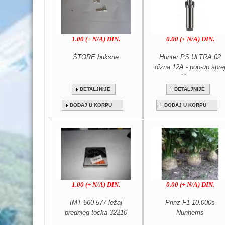
1.00 (+ N/A) DIN.
0.00 (+ N/A) DIN.
ŠTORE buksne
Hunter PS ULTRA 02
dizna 12A - pop-up spre
Hunter
DETALJNIJE
DETALJNIJE
DODAJ U KORPU
DODAJ U KORPU
1.00 (+ N/A) DIN.
0.00 (+ N/A) DIN.
IMT 560-577 ležaj
Prinz F1 10.000s
prednjeg tocka 32210
Nunhems