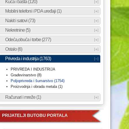
Kuća i bašta (120)
Mobilni telefoni i PDA uređaji (1)
Nakit i satovi (73)
Nekretnine (5)
Odeća,obuća i torbe (277)
Ostalo (6)
Privreda i industrija (1763)
PRIVREDA I INDUSTRIJA
Građevinarstvo (8)
Poljoprivreda i šumarstvo (1754)
Proizvodnja i obrada metala (1)
Računari i mreže (1)
PRIJATELJI BUTOBU PORTALA