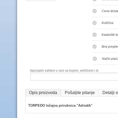
Cena dostav
Količina:
Kataloški b
Broj pregle
Način plać
Specijalni zahtevi u vezi sa bojom, veličinom i sl.
Opis proizvoda
Pošaljite pitanje
Detalji 
TORPEDO ležajna prirubnica "Adriatik"