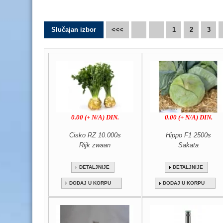
Slučajan izbor
<<<
1
2
3
0.00 (+ N/A) DIN.
0.00 (+ N/A) DIN.
Cisko RZ 10.000s
Hippo F1 2500s
Rijk zwaan
Sakata
DETALJNIJE
DETALJNIJE
DODAJ U KORPU
DODAJ U KORPU