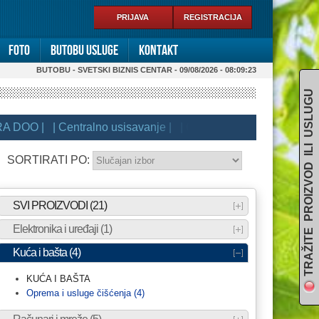
PRIJAVA
REGISTRACIJA
Foto
Butobu usluge
Kontakt
BUTOBU - SVETSKI BIZNIS CENTAR - 09/08/2026 - 08:09:23
TRAŽITE PROIZVOD ILI USLUGU
 DOO |
| Centralno usisavanje |
| Ordomo - Aplikacija za zakaz
SORTIRATI PO:
SVI PROIZVODI (21)
Elektronika i uređaji (1)
Kuća i bašta (4)
KUĆA I BAŠTA
Oprema i usluge čišćenja (4)