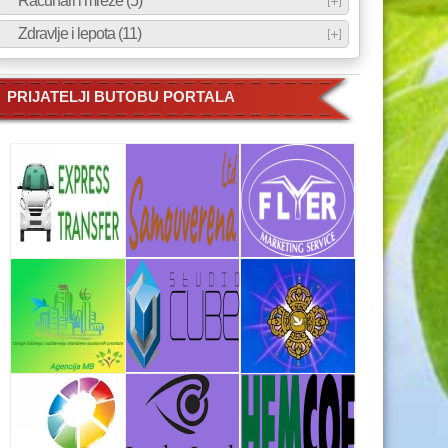
Računari i mreže (5)
Zdravlje i lepota (11)
PRIJATELJI BUTOBU PORTALA