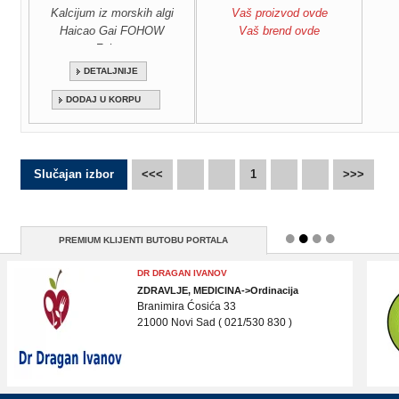
Kalcijum iz morskih algi
Vaš proizvod ovde
Haicao Gai FOHOW
Vaš brend ovde
Fohow
DETALJNIJE
DODAJ U KORPU
Slučajan izbor
<<<
1
>>>
PREMIUM KLIJENTI BUTOBU PORTALA
SPART LINE
AUTO, MOTO->Auto delovi
Braće Smiljanića 3.deo 20
11273 Beograd ( +381 61 673 82 87 )
http://www.spartline.rs