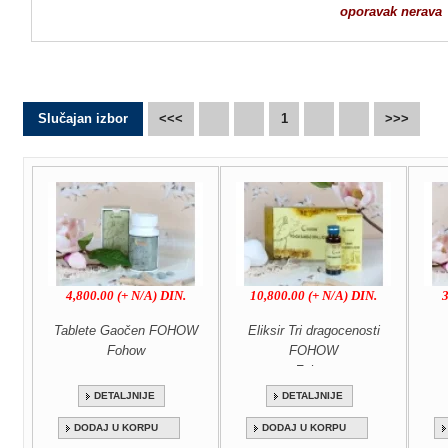
oporavak nerava
Slučajan izbor
<<<
1
>>>
4,800.00 (+ N/A) DIN.
10,800.00 (+ N/A) DIN.
3
Tablete Gaočen FOHOW
Eliksir Tri dragocenosti
Fohow
FOHOW
Fohow
DETALJNIJE
DETALJNIJE
DODAJ U KORPU
DODAJ U KORPU