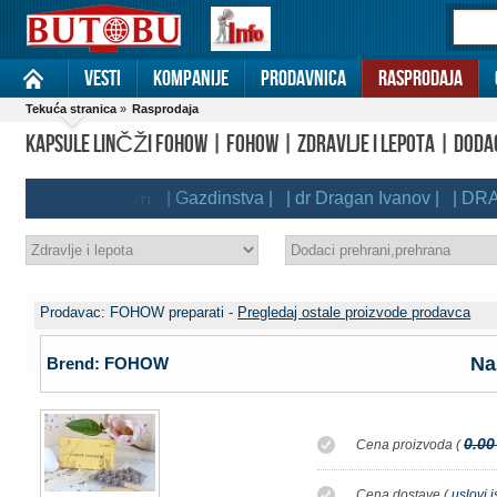
Vesti
Kompanije
Prodavnica
Rasprodaja
Tekuća stranica
»
Rasprodaja
KAPSULE LINČŽI FOHOW | FOHOW | ZDRAVLJE I LEPOTA | DOD
| Gazdinstva |
| dr Dragan Ivanov |
| DRAGA
REMIUM KLIJENTI
Prodavac: FOHOW preparati -
Pregledaj ostale proizvode prodavca
Na
Brend: FOHOW
0.00
Cena proizvoda (
Cena dostave (
uslovi 