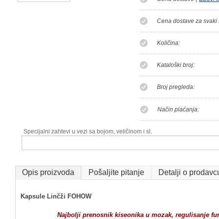
Cena dostave za svaki 
Količina:
Kataloški broj:
Broj pregleda:
Način plaćanja:
Specijalni zahtevi u vezi sa bojom, veličinom i sl.
Opis proizvoda
Pošaljite pitanje
Detalji o prodavc
Kapsule Linčži FOHOW
Najbolji prenosnik kiseonika u mozak, regulisanje fu