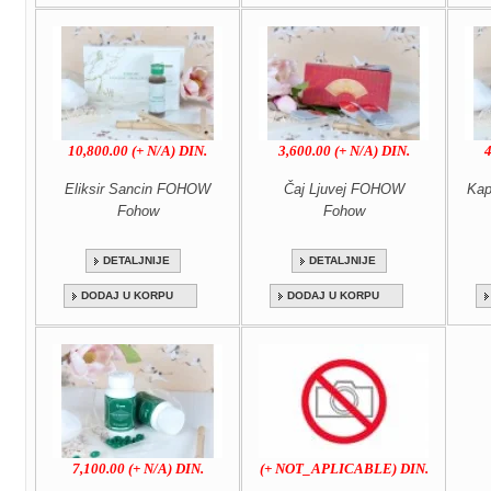
10,800.00 (+ N/A) DIN.
3,600.00 (+ N/A) DIN.
4
Eliksir Sancin FOHOW
Čaj Ljuvej FOHOW
Kap
Fohow
Fohow
DETALJNIJE
DETALJNIJE
DODAJ U KORPU
DODAJ U KORPU
7,100.00 (+ N/A) DIN.
(+ NOT_APLICABLE) DIN.