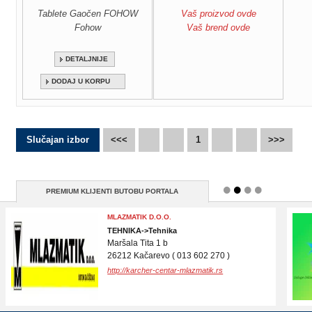
Tablete Gaočen FOHOW
Vaš proizvod ovde
Fohow
Vaš brend ovde
DETALJNIJE
DODAJ U KORPU
Slučajan izbor
<<<
1
>>>
PREMIUM KLIJENTI BUTOBU PORTALA
DR DRAGAN IVANOV
ZDRAVLJE, MEDICINA->Ordinacija
Branimira Ćosića 33
21000 Novi Sad ( 021/530 830 )