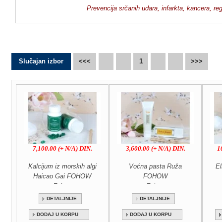
Prevencija srčanih udara, i
nfarkta, kancera, re
Slučajan izbor
<<<
1
>>>
7,100.00 (+ N/A) DIN.
3,600.00 (+ N/A) DIN.
1
Kalcijum iz morskih algi
Voćna pasta Ruža
E
Haicao Gai FOHOW
FOHOW
Fohow
Fohow
DETALJNIJE
DETALJNIJE
DODAJ U KORPU
DODAJ U KORPU