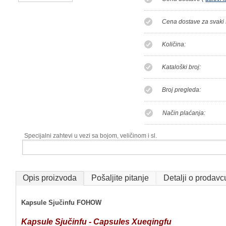
Cena dostave za svaki 
Količina:
Kataloški broj:
Broj pregleda:
Način plaćanja:
Specijalni zahtevi u vezi sa bojom, veličinom i sl.
Opis proizvoda
Pošaljite pitanje
Detalji o prodavc
Kapsule Sjučinfu FOHOW
Kapsule Sjučinfu - Capsules Xueqingfu