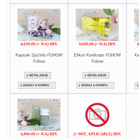
4,650.00 (+ N/A) DIN.
9,600.00 (+ N/A) DIN.
6
Kapsule Sjučinfu FOHOW
Eliksir Kordiceps FOHOW
Ka
Fohow
Fohow
DETALJNIJE
DETALJNIJE
DODAJ U KORPU
DODAJ U KORPU
4,800.00 (+ N/A) DIN.
(+ NOT_APLICABLE) DIN.