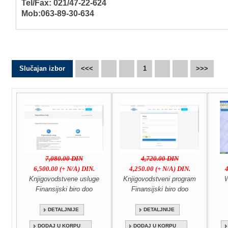
Tel/Fax: 021/47-22-624
Mob:063-89-30-634
Slučajan izbor
<<<
1
>>>
7,080.00 DIN
4,720.00 DIN
6,500.00 (+ N/A) DIN.
4,250.00 (+ N/A) DIN.
4
Knjigovodstvene usluge
Knjigovodstveni program
W
Finansijski biro doo
Finansijski biro doo
DETALJNIJE
DETALJNIJE
DODAJ U KORPU
DODAJ U KORPU