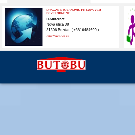
ASTROANALIZA
UMETNOST, KULTURA->Obrazovanje
odraslih i ostalo obrazovanje
Vase Pelagića 1
21000 Novi Sad ( 060/7671174 )
http://www.astroanaliza.com