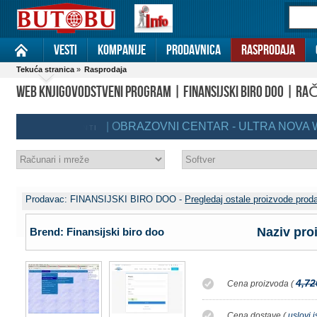
Vesti
Kompanije
Prodavnica
Rasprodaja
Tekuća stranica
»
Rasprodaja
WEB KNJIGOVODSTVENI PROGRAM | FINANSIJSKI BIRO DOO | RA
| OBRAZOVNI CENTAR - ULTRA NOVA WEL
REMIUM KLIJENTI
Prodavac: FINANSIJSKI BIRO DOO -
Pregledaj ostale proizvode prod
Naziv pro
Brend: Finansijski biro doo
4,72
Cena proizvoda (
Cena dostave (
uslovi 