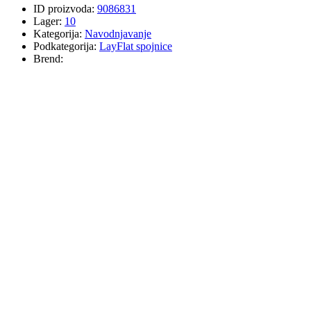
ID proizvoda:
9086831
Lager:
10
Kategorija:
Navodnjavanje
Podkategorija:
LayFlat spojnice
Brend: