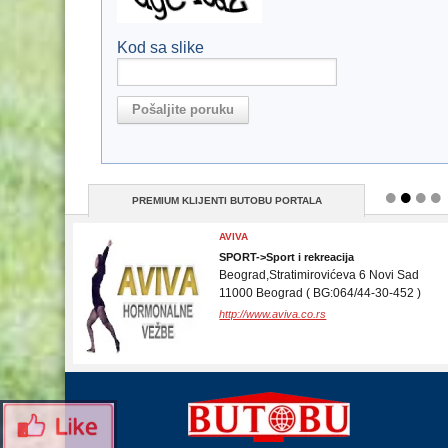
Kod sa slike
PREMIUM KLIJENTI BUTOBU PORTALA
PROKS DOO
EKONOMIJA, FINANSIJE->Knjigovodstvo
Futoška 20
21000 Novi Sad ( 021 3001825 )
http://www.proksdoo.com