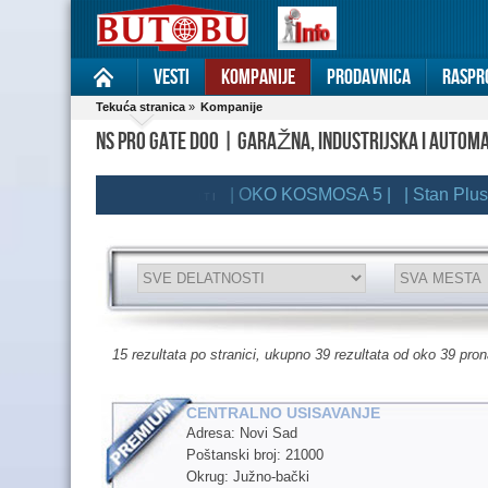
Vesti
Kompanije
Prodavnica
Raspr
Tekuća stranica
»
Kompanije
NS PRO GATE DOO | GARAŽNA, INDUSTRIJSKA I AUTOMA
| OKO KOSMOSA 5 |
| Stan Plus |
|
BUTOBU PREMIUM KLIJENTI
15 rezultata po stranici, ukupno 39 rezultata od oko 39 pro
CENTRALNO USISAVANJE
Adresa: Novi Sad
Poštanski broj: 21000
Okrug: Južno-bački