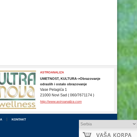
NS PRO GATE DOO
GRAĐEVINARSTVO->Garažna, industrijska i
automatska vrata, motori za kapije
Garažna vrata, industrijska vrata, motori za
kapije - NS PRO GATE DOO Rumenačka
98 Novi Sad
21000 Novi Sad ( +381 21 34 11 011 )
http://www.nsprogate.rs
DA
KONTAKT