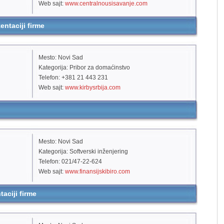
Web sajt:
www.centralnousisavanje.com
ntaciji firme
Mesto: Novi Sad
Kategorija: Pribor za domaćinstvo
Telefon: +381 21 443 231
Web sajt:
www.kirbysrbija.com
Mesto: Novi Sad
Kategorija: Softverski inženjering
Telefon: 021/47-22-624
Web sajt:
www.finansijskibiro.com
aciji firme