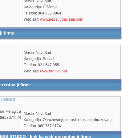
Mesto: Novi Sad
Kategorija: Čišćenje
Telefon: 064 336 3064
Web sajt:
www.pepeljugaclean.com
i firme
Mesto: Novi Sad
Kategorija: Servisi
Telefon: 021 547 855
Web sajt:
www.orbit-el.net
entaciji firme
LLNESS
ase Pelagića
Mesto: Novi Sad
060/7671174,
Kategorija: Obrazovanje odraslih i ostalo obrazovanje
Telefon: 060 767 1174
Web sajt:
www.ultranova.rs
STUDIO - link ka web prezentaciji firme