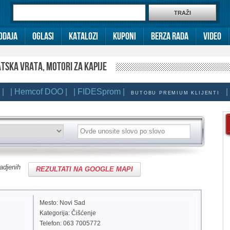
odaja
Oglasi
Katalozi
Kuponi
Berza rada
Video
TSKA VRATA, MOTORI ZA KAPIJE
 Hemcof DOO |
| FIDESprom |
| HE
BUTOBU PREMIUM KLIJENTI
nadjenih
REZULTATI NA GOOGLE MAPI
Mesto: Novi Sad
Kategorija: Čišćenje
Telefon: 063 7005772