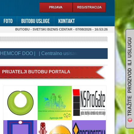
PRIJAVA
REGISTRACIJA
Foto
Butobu usluge
Kontakt
BUTOBU - SVETSKI BIZNIS CENTAR - 07/08/2026 - 16:53:26
TRAŽITE PROIZVOD ILI USLUGU
MCOF DOO |
| Centralno usisavanje |
| DRAGAN STOJANOVI
PRIJATELJI BUTOBU PORTALA