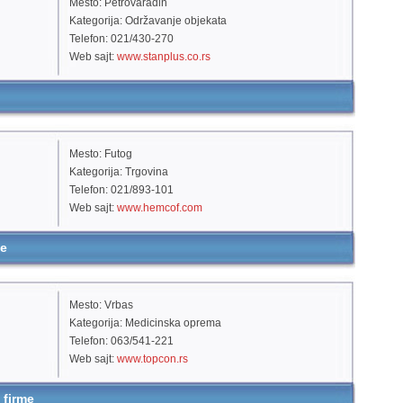
Mesto: Petrovaradin
Kategorija: Održavanje objekata
Telefon: 021/430-270
Web sajt:
www.stanplus.co.rs
Mesto: Futog
Kategorija: Trgovina
Telefon: 021/893-101
Web sajt:
www.hemcof.com
me
Mesto: Vrbas
Kategorija: Medicinska oprema
Telefon: 063/541-221
Web sajt:
www.topcon.rs
 firme