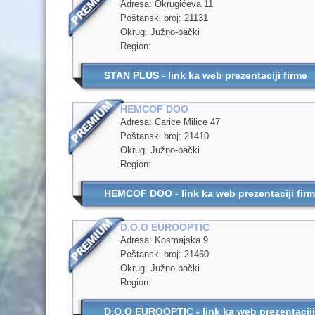
Adresa: Okrugićeva 11
Poštanski broj: 21131
Okrug: Južno-bački
Region:
STAN PLUS - link ka web prezentaciji firme
HEMCOF DOO
Adresa: Carice Milice 47
Poštanski broj: 21410
Okrug: Južno-bački
Region:
HEMCOF DOO - link ka web prezentaciji fir
D.O.O EUROOPTIC
Adresa: Kosmajska 9
Poštanski broj: 21460
Okrug: Južno-bački
Region:
D.O.O EUROOPTIC - link ka web prezentaciji