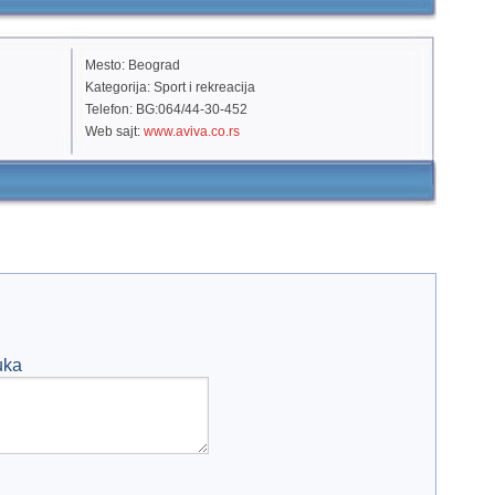
Mesto: Beograd
Kategorija: Sport i rekreacija
Telefon: BG:064/44-30-452
Web sajt:
www.aviva.co.rs
uka