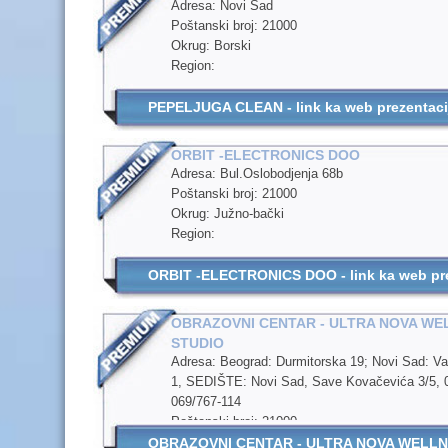
Adresa: Novi Sad
Poštanski broj: 21000
Okrug: Borski
Region:
PEPELJUGA CLEAN - link ka web prezentacij
ORBIT -ELECTRONICS DOO
Adresa: Bul.Oslobodjenja 68b
Poštanski broj: 21000
Okrug: Južno-bački
Region:
ORBIT -ELECTRONICS DOO - link ka web prez
OBRAZOVNI CENTAR - ULTRA NOVA WE
STUDIO
Adresa: Beograd: Durmitorska 19; Novi Sad: V
1, SEDIŠTE: Novi Sad, Save Kovačevića 3/5, 
069/767-114
Poštanski broj: 21000
Okrug: Južno-bački
OBRAZOVNI CENTAR - ULTRA NOVA WELLNESS 