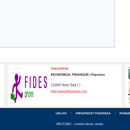
OBRAZOVNI CENTAR - ULTRA NOVA
WELLNESS STUDIO
OBRAZOVANJE->Obrazovanje odraslih i
ostalo obrazovanje
Beograd: Durmitorska 19; Novi Sad: Vase
Pelagića 1, SEDIŠTE: Novi Sad, Save
Kovačevića 3/5, 060/7671174, 069/767-
114
21000 Novi Sad ( 060 767 1174 )
USLOVI
PRIVATNOST PODATAKA
PONU
http://www.ultranova.rs
©BUTOBU - svetski biznis centar