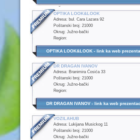
Region:
OPTIKA LOOK&LOOK
Adresa: bul. Cara Lazara 92
Poštanski broj: 21000
Okrug: Južno-bački
Region:
OPTIKA LOOK&LOOK - link ka web prezentac
DR DRAGAN IVANOV
Adresa: Branimira Ćosića 33
Poštanski broj: 21000
Okrug: Južno-bački
Region:
DR DRAGAN IVANOV - link ka web prezentaci
VOZILAHUB
Adresa: Lukijana Musickog 11
Poštanski broj: 21000
Okrug: Južno-bački