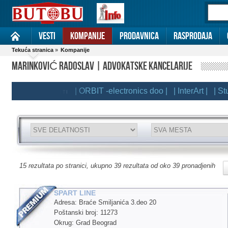
Vesti
Kompanije
Prodavnica
Rasprodaja
Tekuća stranica
»
Kompanije
MARINKOVIĆ RADOSLAV | ADVOKATSKE KANCELARIJE
| ORBIT -electronics doo |
| InterArt |
| Studi
REMIUM KLIJENTI
15 rezultata po stranici, ukupno 39 rezultata od oko 39 pronadjenih
SPART LINE
Adresa: Braće Smiljanića 3.deo 20
Poštanski broj: 11273
Okrug: Grad Beograd