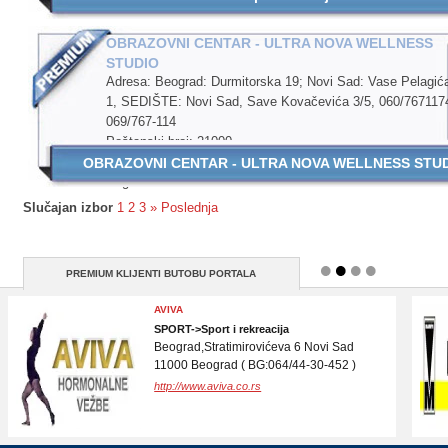
OBRAZOVNI CENTAR - ULTRA NOVA WELLNESS
STUDIO
Adresa: Beograd: Durmitorska 19; Novi Sad: Vase Pelagić
1, SEDIŠTE: Novi Sad, Save Kovačevića 3/5, 060/767117
069/767-114
Poštanski broj: 21000
Okrug: Južno-bački
OBRAZOVNI CENTAR - ULTRA NOVA WELLNESS STUDIO -
Region:
Slučajan izbor
1
2
3
»
Poslednja
PREMIUM KLIJENTI BUTOBU PORTALA
REGISTRACIJA DOMENA I CPANEL WEB
HOSTING
i Internet
IT->Internet
( N / A )
http://www.websdaddy.com