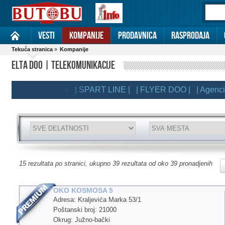
Vesti
Kompanije
Prodavnica
Rasprodaja
Tekuća stranica
»
Kompanije
ELTA DOO | TELEKOMUNIKACIJE
| SPART LINE |
| FLYER DOO |
| Agencija MB
EMIUM KLIJENTI
15 rezultata po stranici, ukupno 39 rezultata od oko 39 pronadjenih
OKO KOSMOSA 5
Adresa: Kraljevića Marka 53/1
Poštanski broj: 21000
Okrug: Južno-bački