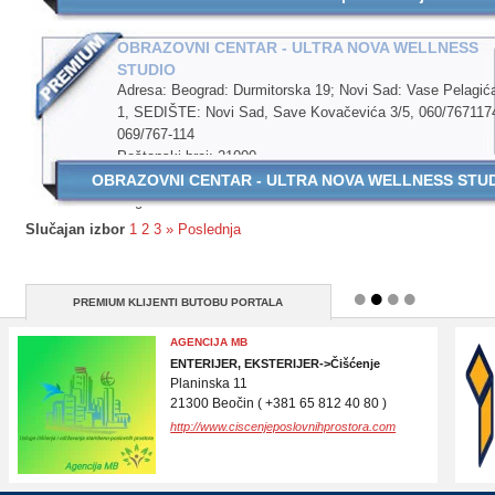
OBRAZOVNI CENTAR - ULTRA NOVA WELLNESS
STUDIO
Adresa: Beograd: Durmitorska 19; Novi Sad: Vase Pelagić
1, SEDIŠTE: Novi Sad, Save Kovačevića 3/5, 060/767117
069/767-114
Poštanski broj: 21000
Okrug: Južno-bački
OBRAZOVNI CENTAR - ULTRA NOVA WELLNESS STUDIO -
Region:
Slučajan izbor
1
2
3
»
Poslednja
PREMIUM KLIJENTI BUTOBU PORTALA
DR DRAGAN IVANOV
ZDRAVLJE, MEDICINA->Ordinacija
Branimira Ćosića 33
21000 Novi Sad ( 021/530 830 )