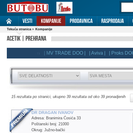
Vesti
Kompanije
Prodavnica
Rasprodaja
Tekuća stranica
»
Kompanije
ACETIK | PREHRANA
| MV TRADE DOO |
| Aviva |
| Proks DOO |
|
EMIUM KLIJENTI
15 rezultata po stranici, ukupno 39 rezultata od oko 39 pronadjenih
DR DRAGAN IVANOV
Adresa: Branimira Ćosića 33
Poštanski broj: 21000
Okrug: Južno-bački