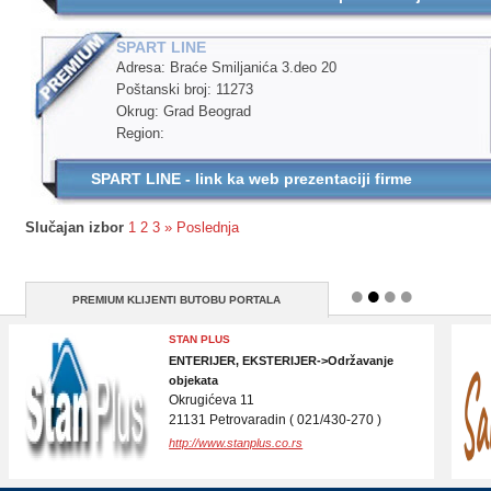
SPART LINE
Adresa: Braće Smiljanića 3.deo 20
Poštanski broj: 11273
Okrug: Grad Beograd
Region:
SPART LINE - link ka web prezentaciji firme
Slučajan izbor
1
2
3
»
Poslednja
PREMIUM KLIJENTI BUTOBU PORTALA
MV TRADE DOO
POLJOPRIVREDA->poljoprivredne masine i
delovi za poljoprivredne masine
Branka Radičevića 7
21000 Novi Sad ( 021/459-222 )
http://www.traktorskidelovi.rs